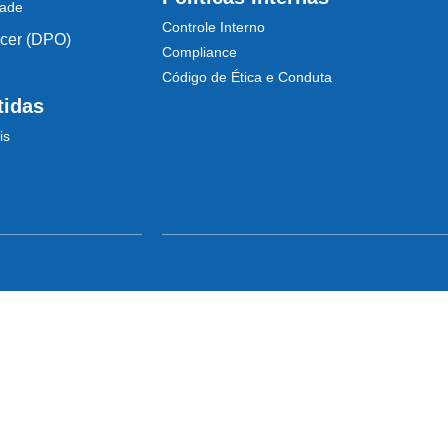
dade
Controle Interno
icer (DPO)
Compliance
Código de Ética e Conduta
tidas
is