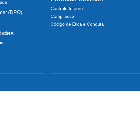
dade
Controle Interno
icer (DPO)
Compliance
Código de Ética e Conduta
tidas
is