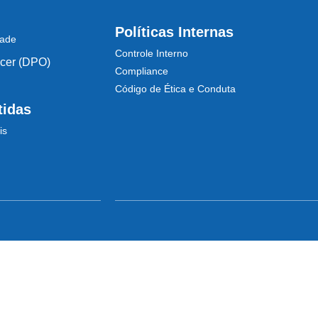
Políticas Internas
dade
Controle Interno
icer (DPO)
Compliance
Código de Ética e Conduta
tidas
is