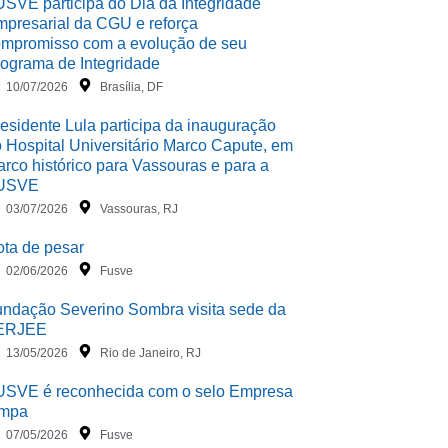
SVE participa do Dia da Integridade
presarial da CGU e reforça
mpromisso com a evolução de seu
ograma de Integridade
10/07/2026
Brasília, DF
esidente Lula participa da inauguração
 Hospital Universitário Marco Capute, em
rco histórico para Vassouras e para a
USVE
03/07/2026
Vassouras, RJ
ta de pesar
02/06/2026
Fusve
ndação Severino Sombra visita sede da
ERJEE
13/05/2026
Rio de Janeiro, RJ
USVE é reconhecida com o selo Empresa
impa
07/05/2026
Fusve