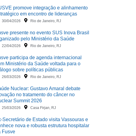
USVE promove integração e alinhamento
tratégico em encontro de lideranças
30/04/2026
Rio de Janeiro, RJ
sve presente no evento SUS Inova Brasil
ganizado pelo Ministério da Saúde
22/04/2026
Rio de Janeiro, RJ
sve participa de agenda internacional
m Ministério da Saúde voltada para o
álogo sobre políticas públicas
26/03/2026
Rio de Janeiro, RJ
úde Nuclear: Gustavo Amaral debate
ovação no tratamento do câncer no
uclear Summit 2026
25/03/2026
Casa Firjan, RJ
-Secretário de Estado visita Vassouras e
nhece nova e robusta estrutura hospitalar
a Fusve