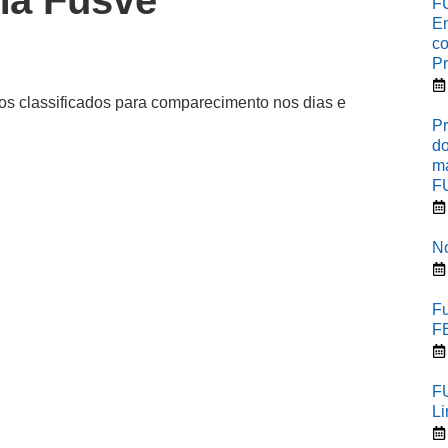
na Fusve
FU
Em
co
Pr
s classificados para comparecimento nos dias e
Pr
do
ma
F
No
Fu
F
F
L