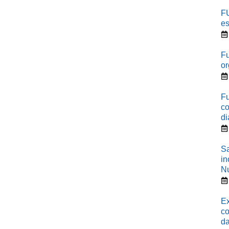
F
es
Fu
or
Fu
co
di
Sa
in
N
Ex
co
d