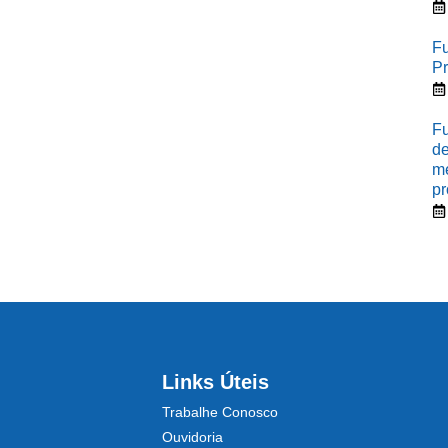
Fu
Pr
Fu
de
me
pr
Links Úteis
Trabalhe Conosco
Ouvidoria