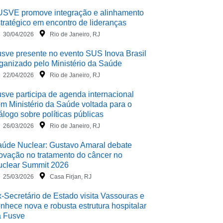
USVE promove integração e alinhamento
tratégico em encontro de lideranças
30/04/2026
Rio de Janeiro, RJ
sve presente no evento SUS Inova Brasil
ganizado pelo Ministério da Saúde
22/04/2026
Rio de Janeiro, RJ
sve participa de agenda internacional
m Ministério da Saúde voltada para o
álogo sobre políticas públicas
26/03/2026
Rio de Janeiro, RJ
úde Nuclear: Gustavo Amaral debate
ovação no tratamento do câncer no
uclear Summit 2026
25/03/2026
Casa Firjan, RJ
-Secretário de Estado visita Vassouras e
nhece nova e robusta estrutura hospitalar
a Fusve