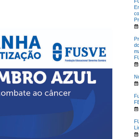
FU
Em
co
Pr
Pr
do
ma
F
No
Fu
F
F
L