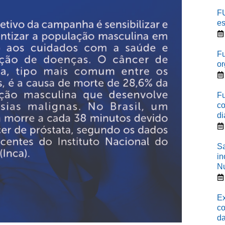
F
es
Fu
or
Fu
co
di
Sa
in
N
Ex
co
d