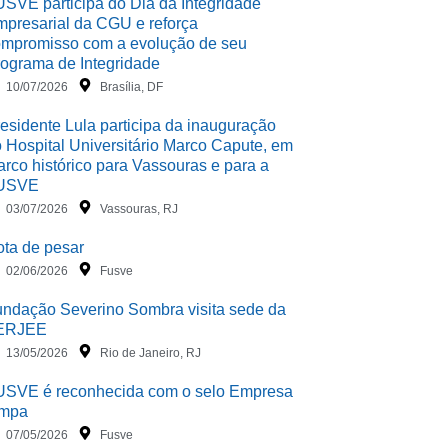
SVE participa do Dia da Integridade
presarial da CGU e reforça
mpromisso com a evolução de seu
ograma de Integridade
10/07/2026
Brasília, DF
esidente Lula participa da inauguração
 Hospital Universitário Marco Capute, em
rco histórico para Vassouras e para a
USVE
03/07/2026
Vassouras, RJ
ta de pesar
02/06/2026
Fusve
ndação Severino Sombra visita sede da
ERJEE
13/05/2026
Rio de Janeiro, RJ
USVE é reconhecida com o selo Empresa
impa
07/05/2026
Fusve