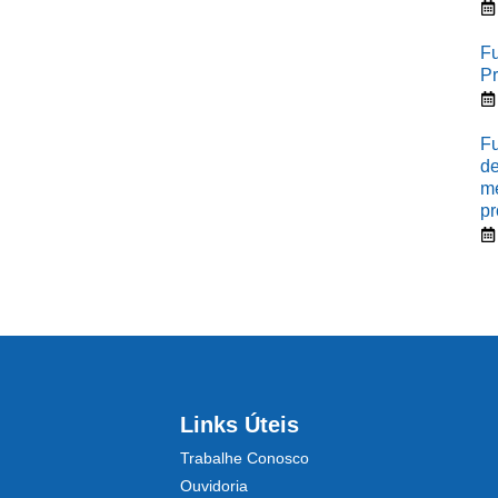
Fu
Pr
Fu
de
me
pr
Links Úteis
Trabalhe Conosco
Ouvidoria