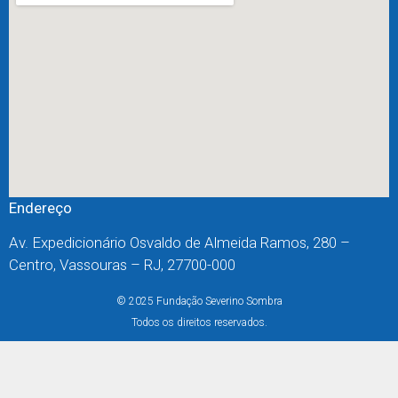
Endereço
Av. Expedicionário Osvaldo de Almeida Ramos, 280 –
Centro, Vassouras – RJ, 27700-000
© 2025 Fundação Severino Sombra
Todos os direitos reservados.